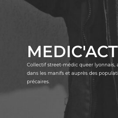
Skip
to
content
MEDIC'AC
Collectif street-médic queer lyonnais,
dans les manifs et auprès des populat
précaires.