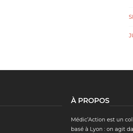
S
J
À PROPOS
Médic’Action est un col
basé à Lyon : on agit d