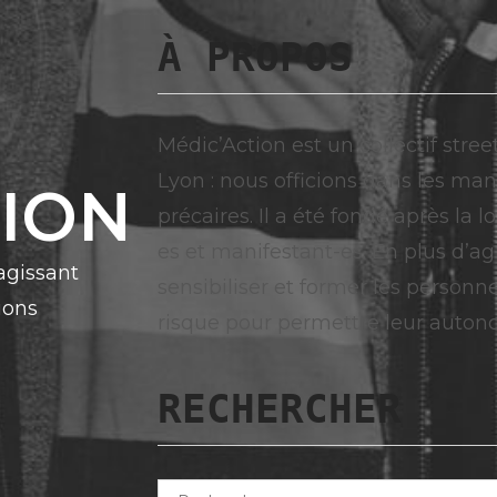
À PROPOS
Médic’Action est un collectif stree
Lyon : nous officions dans les man
TION
précaires. Il a été fondé après la 
es et manifestant-es. En plus d’agi
 agissant
sensibiliser et former les personn
ions
risque pour permettre leur auton
RECHERCHER
Rechercher :