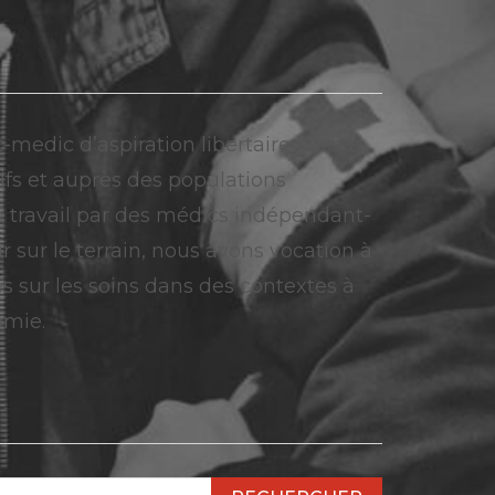
t-medic d’aspiration libertaire basé à
ifs et auprès des populations
loi travail par des médics indépendant-
r sur le terrain, nous avons vocation à
es sur les soins dans des contextes à
omie.