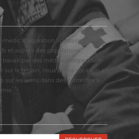
t-medic d’aspiration libertaire basé à
ifs et auprès des populations
loi travail par des médics indépendant-
r sur le terrain, nous avons vocation à
es sur les soins dans des contextes à
omie.