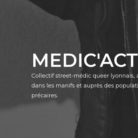
Skip
to
content
MEDIC'AC
Collectif street-médic queer lyonnais,
dans les manifs et auprès des populat
précaires.