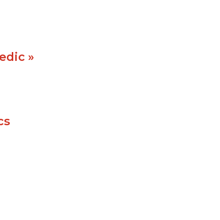
edic »
cs