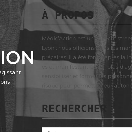
À PROPOS
Médic’Action est un collectif stree
Lyon : nous officions dans les man
TION
précaires. Il a été fondé après la 
es et manifestant-es. En plus d’agi
 agissant
sensibiliser et former les personn
ions
risque pour permettre leur auton
RECHERCHER
Rechercher :